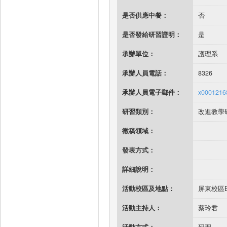
是否供應中餐：
否
是否發給研習證明：
是
承辦單位：
護理系
承辦人員電話：
8326
承辦人員電子郵件：
x0001216
研習類別：
改進教學
徵稿領域：
發表方式：
詳細說明：
活動校區及地點：
屏東校區B
活動主持人：
蔡玲君